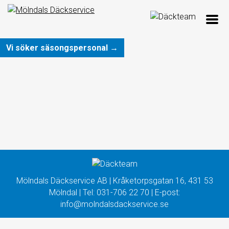
Vi söker säsongspersonal →
Mölndals Däckservice AB | Kråketorpsgatan 16, 431 53
Mölndal | Tel:
031-706 22 70
| E-post:
info@molndalsdackservice.se