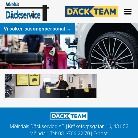
Vi söker säsongspersonal →
Mölndals Däckservice AB | Kråketorpsgatan 16, 431 53
Mölndal | Tel:
031-706 22 70
| E-post: