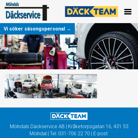
Vi söker säsongspersonal →
Mölndals Däckservice AB | Kråketorpsgatan 16, 431 53
Mölndal | Tel:
031-706 22 70
| E-post: